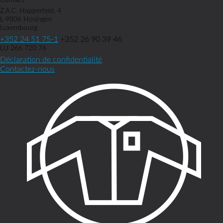
Contact
Z.A.C. Happerfeld, 4
L-9806 Hosingen
Luxembourg
+352 24 51 75-1
+352 26 90 39 46
LU 266 720 76
Déclaration de confidentialité
Contactez-nous