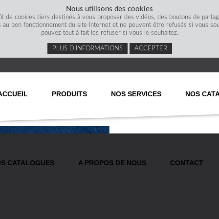
Nous utilisons des cookies
ôt de cookies tiers destinés à vous proposer des vidéos, des boutons de parta
s au bon fonctionnement du site Internet et ne peuvent être refusés si vous souha
pouvez tout à fait les refuser si vous le souhaitez.
PLUS D’INFORMATIONS
ACCEPTER
ACCUEIL
PRODUITS
NOS SERVICES
NOS CAT
S CATALOGUES
A PROPOS DE NOUS
CONTACT