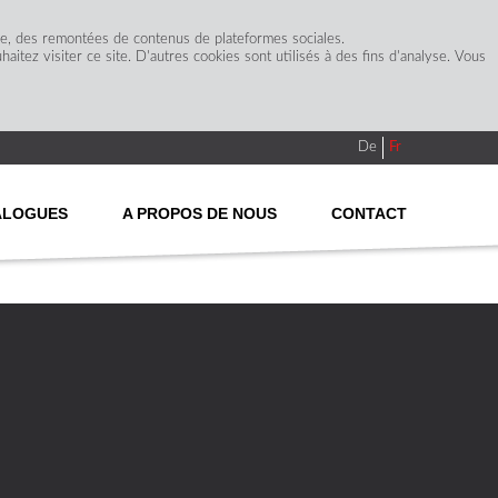
ge, des remontées de contenus de plateformes sociales.
itez visiter ce site. D'autres cookies sont utilisés à des fins d'analyse. Vous
De
Fr
ALOGUES
A PROPOS DE NOUS
CONTACT