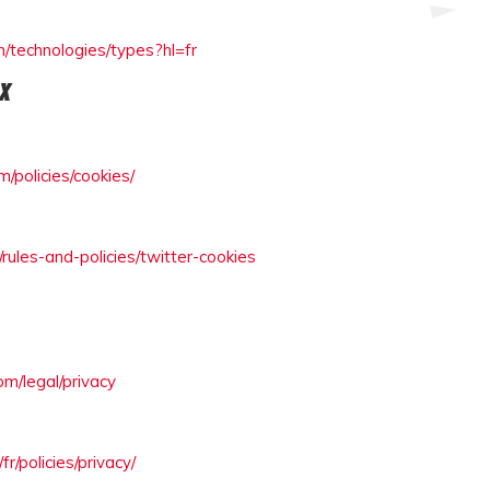
om/technologies/types?hl=fr
X
/policies/cookies/
r/rules-and-policies/twitter-cookies
om/legal/privacy
fr/policies/privacy/