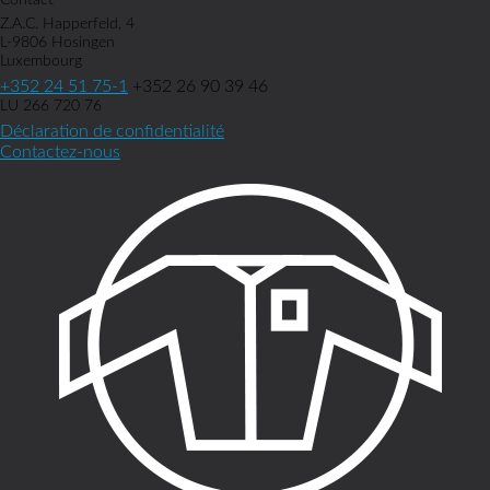
Contact
Z.A.C. Happerfeld, 4
L-9806 Hosingen
Luxembourg
+352 24 51 75-1
+352 26 90 39 46
LU 266 720 76
Déclaration de confidentialité
Contactez-nous