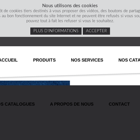
Nous utilisons des cookies
ôt de cookies tiers destinés à vous proposer des vidéos, des boutons de parta
s au bon fonctionnement du site Internet et ne peuvent être refusés si vous souha
pouvez tout à fait les refuser si vous le souhaitez.
PLUS D’INFORMATIONS
ACCEPTER
ACCUEIL
PRODUITS
NOS SERVICES
NOS CAT
S CATALOGUES
A PROPOS DE NOUS
CONTACT