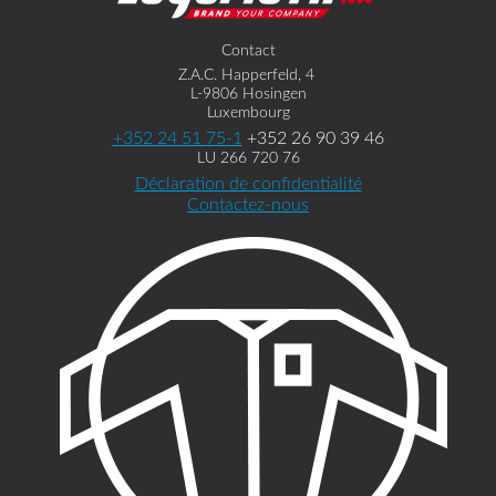
Contact
Z.A.C. Happerfeld, 4
L-9806 Hosingen
Luxembourg
+352 24 51 75-1
+352 26 90 39 46
LU 266 720 76
Déclaration de confidentialité
Contactez-nous