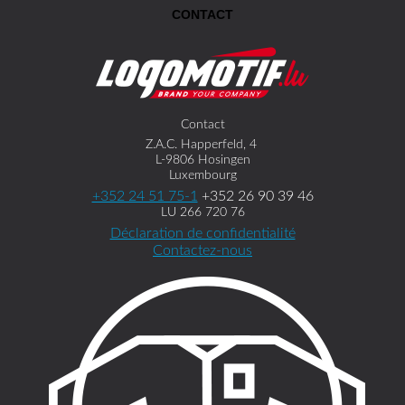
CONTACT
Contact
Z.A.C. Happerfeld, 4
L-9806 Hosingen
Luxembourg
+352 24 51 75-1
+352 26 90 39 46
LU 266 720 76
Déclaration de confidentialité
Contactez-nous