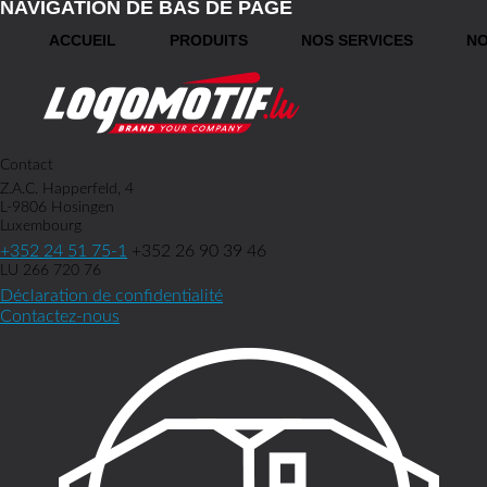
NAVIGATION DE BAS DE PAGE
ACCUEIL
PRODUITS
NOS SERVICES
NO
Contact
Z.A.C. Happerfeld, 4
L-9806 Hosingen
Luxembourg
+352 24 51 75-1
+352 26 90 39 46
LU 266 720 76
Déclaration de confidentialité
Contactez-nous