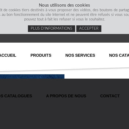
Nous utilisons des cookies
ôt de cookies tiers destinés à vous proposer des vidéos, des boutons de parta
s au bon fonctionnement du site Internet et ne peuvent être refusés si vous souha
pouvez tout à fait les refuser si vous le souhaitez.
PLUS D’INFORMATIONS
ACCEPTER
ACCUEIL
PRODUITS
NOS SERVICES
NOS CAT
S CATALOGUES
A PROPOS DE NOUS
CONTACT