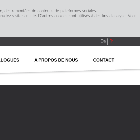
ge, des remontées de contenus de plateformes sociales.
itez visiter ce site. D'autres cookies sont utilisés à des fins d'analyse. Vous
De
Fr
ALOGUES
A PROPOS DE NOUS
CONTACT