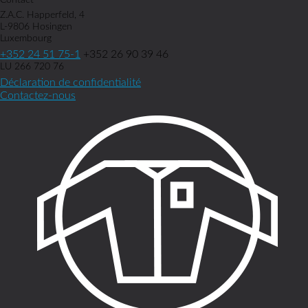
Contact
Z.A.C. Happerfeld, 4
L-9806 Hosingen
Luxembourg
+352 24 51 75-1
+352 26 90 39 46
LU 266 720 76
Déclaration de confidentialité
Contactez-nous