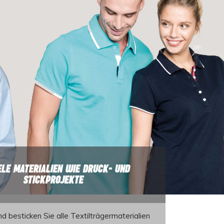
ELE MATERIALIEN WIE DRUCK- UND
STICKPROJEKTE
nd
besticken
Sie
alle Textilträgermaterialien