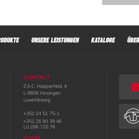
RODUKTE
UNSERE LEISTUNGEN
KATALOGE
ÜBER
CONTACT
Z.A.C. Happerfeld, 4
L-9806 Hosingen
Luxembourg
+352 24 51 75-1
+352 26 90 39 46
LU 266 720 76
Kontakt