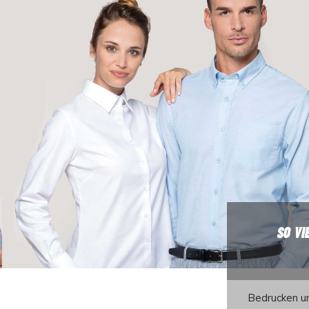
SO VI
Bedrucken
u