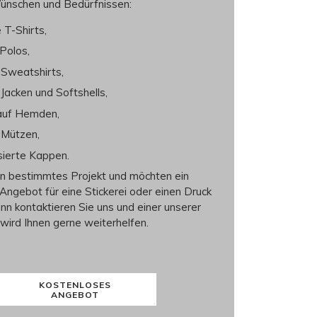
Wünschen und Bedürfnissen:
 T-Shirts
,
 Polos
,
f
Sweatshirts
,
 Jacken
und
Softshells
,
 auf
Hemden
,
 Mützen
,
sierte Kappen
.
n bestimmtes Projekt und möchten ein
 Angebot
für eine Stickerei oder einen Druck
nn kontaktieren Sie uns und einer unserer
wird Ihnen gerne weiterhelfen.
KOSTENLOSES
ANGEBOT