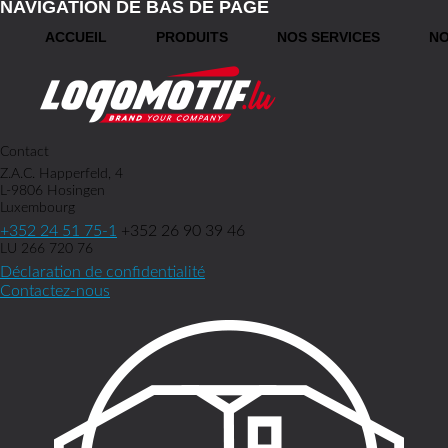
NAVIGATION DE BAS DE PAGE
ACCUEIL
PRODUITS
NOS SERVICES
NO
Contact
Z.A.C. Happerfeld, 4
L-9806 Hosingen
Luxembourg
+352 24 51 75-1
+352 26 90 39 46
LU 266 720 76
Déclaration de confidentialité
Contactez-nous