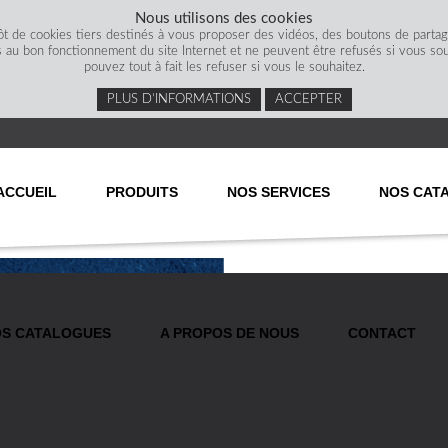
Nous utilisons des cookies
ôt de cookies tiers destinés à vous proposer des vidéos, des boutons de parta
s au bon fonctionnement du site Internet et ne peuvent être refusés si vous souha
pouvez tout à fait les refuser si vous le souhaitez.
PLUS D’INFORMATIONS
ACCEPTER
ACCUEIL
PRODUITS
NOS SERVICES
NOS CAT
S CATALOGUES
A PROPOS DE NOUS
CONTACT