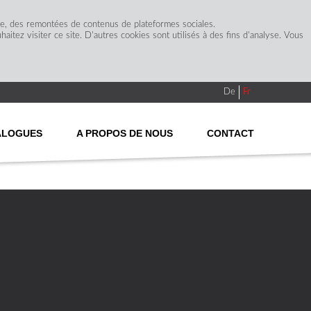
ge, des remontées de contenus de plateformes sociales.
itez visiter ce site. D'autres cookies sont utilisés à des fins d'analyse. Vous
De
Fr
ALOGUES
A PROPOS DE NOUS
CONTACT