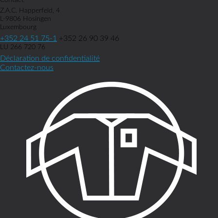
Contact
Z.A.C. Happerfeld, 4
L-9806 Hosingen
Luxembourg
+352 24 51 75-1
+352 26 90 39 46
LU 266 720 76
Déclaration de confidentialité
Contactez-nous