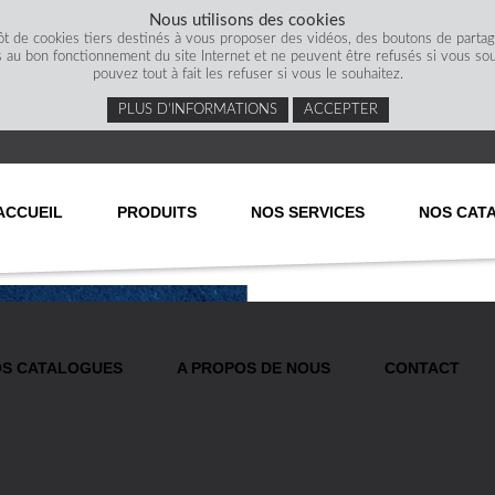
Nous utilisons des cookies
ôt de cookies tiers destinés à vous proposer des vidéos, des boutons de parta
s au bon fonctionnement du site Internet et ne peuvent être refusés si vous souha
pouvez tout à fait les refuser si vous le souhaitez.
PLUS D’INFORMATIONS
ACCEPTER
ACCUEIL
PRODUITS
NOS SERVICES
NOS CAT
S CATALOGUES
A PROPOS DE NOUS
CONTACT