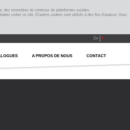
ge, des remontées de contenus de plateformes sociales.
itez visiter ce site. D'autres cookies sont utilisés à des fins d'analyse. Vous
De
Fr
ALOGUES
A PROPOS DE NOUS
CONTACT