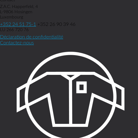
Contact
Z.A.C. Happerfeld, 4
L-9806 Hosingen
Luxembourg
+352 24 51 75-1
+352 26 90 39 46
LU 266 720 76
Déclaration de confidentialité
Contactez-nous