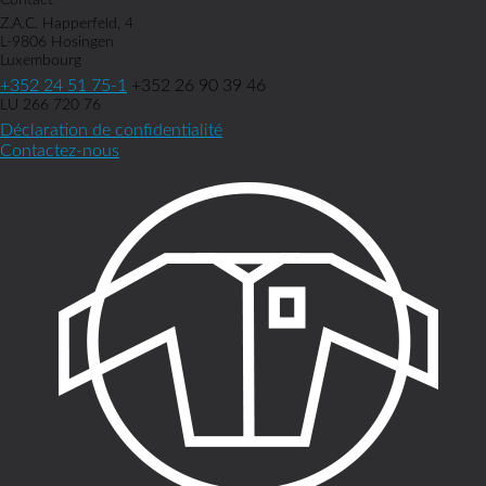
Contact
Z.A.C. Happerfeld, 4
L-9806 Hosingen
Luxembourg
+352 24 51 75-1
+352 26 90 39 46
LU 266 720 76
Déclaration de confidentialité
Contactez-nous