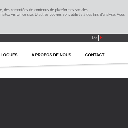
ge, des remontées de contenus de plateformes sociales.
itez visiter ce site. D'autres cookies sont utilisés à des fins d'analyse. Vous
De
Fr
ALOGUES
A PROPOS DE NOUS
CONTACT