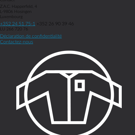
Contact
Z.A.C. Happerfeld, 4
L-9806 Hosingen
Luxembourg
+352 24 51 75-1
+352 26 90 39 46
LU 266 720 76
Déclaration de confidentialité
Contactez-nous