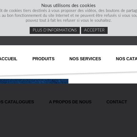
Nous utilisons des cookies
ôt de cookies tiers destinés à vous proposer des vidéos, des boutons de parta
s au bon fonctionnement du site Internet et ne peuvent être refusés si vous souha
pouvez tout à fait les refuser si vous le souhaitez.
PLUS D’INFORMATIONS
ACCEPTER
ACCUEIL
PRODUITS
NOS SERVICES
NOS CAT
S CATALOGUES
A PROPOS DE NOUS
CONTACT