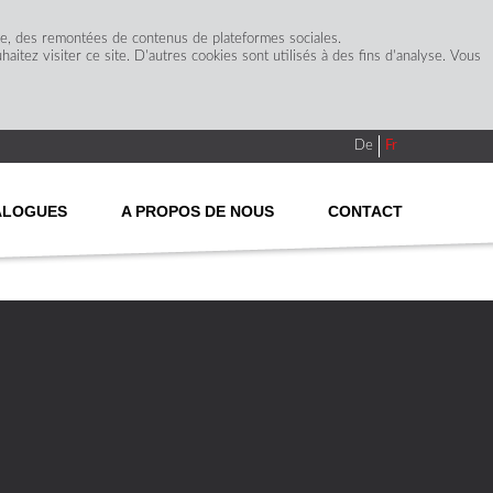
ge, des remontées de contenus de plateformes sociales.
itez visiter ce site. D'autres cookies sont utilisés à des fins d'analyse. Vous
De
Fr
ALOGUES
A PROPOS DE NOUS
CONTACT